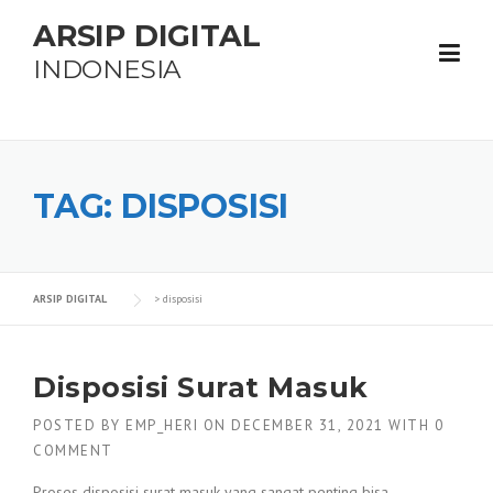
Skip
ARSIP DIGITAL
to
content
INDONESIA
TAG:
DISPOSISI
ARSIP DIGITAL
>
disposisi
Disposisi Surat Masuk
POSTED BY
EMP_HERI
ON
DECEMBER 31, 2021
WITH
0
COMMENT
Proses disposisi surat masuk yang sangat penting bisa