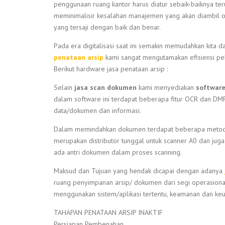
penggunaan ruang kantor harus diatur sebaik-baiknya te
meminimalisir kesalahan manajemen yang akan diambil o
yang tersaji dengan baik dan benar.
Pada era digitalisasi saat ini semakin memudahkan kit
penataan arsip
kami sangat mengutamakan efisiensi p
Berikut hardware jasa penataan arsip :
Selain
jasa scan dokumen
kami menyediakan
software
dalam software ini terdapat beberapa fitur OCR dan DM
data/dokumen dan informasi.
Dalam memindahkan dokumen terdapat beberapa metode,
merupakan distributor tunggal untuk scanner A0 dan juga
ada antri dokumen dalam proses scanning.
Maksud dan Tujuan yang hendak dicapai dengan adanya
ruang penyimpanan arsip/ dokumen dari segi operasiona
menggunakan sistem/aplikasi tertentu, keamanan dan keu
TAHAPAN PENATAAN ARSIP INAKTIF
Persiapan Pembenahan