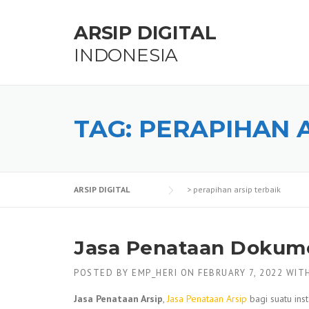
Skip
to
ARSIP DIGITAL
content
INDONESIA
TAG:
PERAPIHAN A
ARSIP DIGITAL
>
perapihan arsip terbaik
Jasa Penataan Dokum
POSTED BY
EMP_HERI
ON
FEBRUARY 7, 2022
WIT
Jasa Penataan Arsip
,
Jasa Penataan Arsip
bagi suatu ins