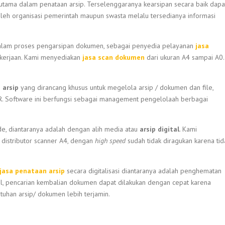
rutama dalam penataan arsip. Terselenggaranya kearsipan secara baik dapa
leh organisasi pemerintah maupun swasta melalu tersedianya informasi
a dalam proses pengarsipan dokumen, sebagai penyedia pelayanan
jasa
ekerjaan. Kami menyediakan
jasa scan dokumen
dari ukuran A4 sampai A0.
 arsip
yang dirancang khusus untuk megelola arsip / dokumen dan file,
R. Software ini berfungsi sebagai management pengelolaah berbagai
 diantaranya adalah dengan alih media atau
arsip digital
. Kami
 distributor scanner A4, dengan
high speed
sudah tidak diragukan karena tid
jasa penataan arsip
secara digitalisasi diantaranya adalah penghematan
l, pencarian kembalian dokumen dapat dilakukan dengan cepat karena
tuhan arsip/ dokumen lebih terjamin.