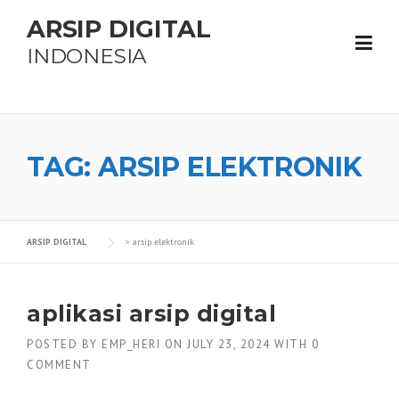
Skip
ARSIP DIGITAL
to
content
INDONESIA
TAG:
ARSIP ELEKTRONIK
ARSIP DIGITAL
>
arsip elektronik
aplikasi arsip digital
POSTED BY
EMP_HERI
ON
JULY 23, 2024
WITH
0
COMMENT