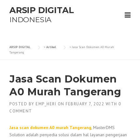
Skip
ARSIP DIGITAL
to
content
INDONESIA
ARSIP DIGITAL
>
Artikel
>
Jasa Scan Dokumen A0 Murah
Tangerang
Jasa Scan Dokumen
A0 Murah Tangerang
POSTED BY
EMP_HERI
ON
FEBRUARY 7, 2022
WITH
0
COMMENT
Jasa scan dokumen A0 murah Tangerang
, MasterDMS
Solution adalah penyedia solusi dalam hal layanan pengerjaan